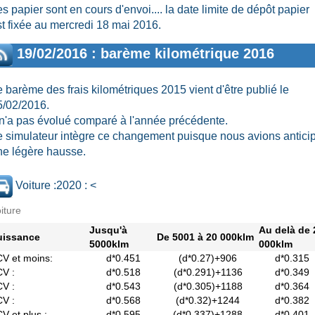
s papier sont en cours d'envoi.... la date limite de dépôt papier
st fixée au mercredi 18 mai 2016.
19/02/2016 : barème kilométrique 2016
 barème des frais kilométriques 2015 vient d'être publié le
5/02/2016.
l n'a pas évolué comparé à l'année précédente.
e simulateur intègre ce changement puisque nous avions antici
ne légère hausse.
Voiture :2020 : <
iture
Jusqu'à
Au delà de 
uissance
De 5001 à 20 000klm
5000klm
000klm
V et moins:
d*0.451
(d*0.27)+906
d*0.315
V :
d*0.518
(d*0.291)+1136
d*0.349
V :
d*0.543
(d*0.305)+1188
d*0.364
V :
d*0.568
(d*0.32)+1244
d*0.382
V et plus :
d*0.595
(d*0.337)+1288
d*0.401