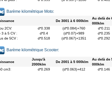
Barème kilométrique Moto:
Au delà de 
uissance
De 3001 à 6 000klm
000klm
ou 2CV:
d*0.338
(d*0.084)+760
d*0.211
 3 à 5 CV :
d*0.4
(d*0.07)+989
d*0.235
us de 5CV :
d*0.518
(d*0.067)+1351
d*0.292
Barème kilométrique Scooter:
Jusqu'à
Au delà de 
uissance
De 2001 à 5 000klm
2000klm
000klm
50 cm3:
d*0.269
(d*0.063)+412
d*0.146